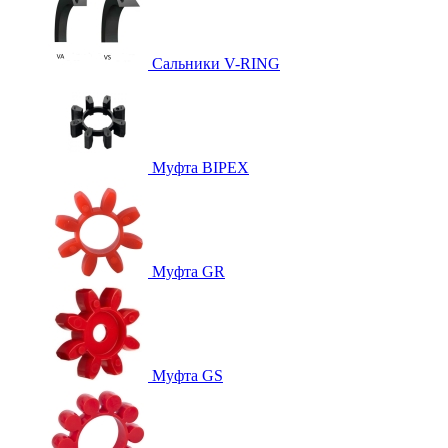
Сальники V-RING
Муфта BIPEX
Муфта GR
Муфта GS