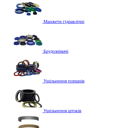
Манжети гідравлічні
Брудознімачі
Ущільнення поршнів
Ущільнення штоків