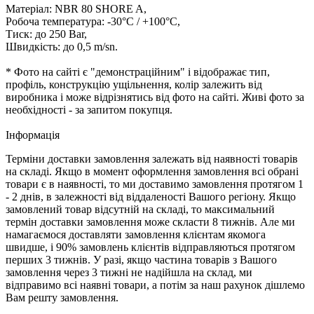
Матеріал: NBR 80 SHORE A,
Робоча температура: -30°C / +100°C,
Тиск: до 250 Bar,
Швидкість: до 0,5 m/sn.
* Фото на сайті є "демонстраційним" і відображає тип,
профіль, конструкцію ущільнення, колір залежить від
виробника і може відрізнятись від фото на сайті. Живі фото за
необхідності - за запитом покупця.
Iнформація
Терміни доставки замовлення залежать від наявності товарів
на складі. Якщо в момент оформлення замовлення всі обрані
товари є в наявності, то ми доставимо замовлення протягом 1
- 2 днів, в залежності від віддаленості Вашого регіону. Якщо
замовлений товар відсутній на складі, то максимальний
термін доставки замовлення може скласти 8 тижнів. Але ми
намагаємося доставляти замовлення клієнтам якомога
швидше, і 90% замовлень клієнтів відправляються протягом
перших 3 тижнів. У разі, якщо частина товарів з Вашого
замовлення через 3 тижні не надійшла на склад, ми
відправимо всі наявні товари, а потім за наш рахунок дішлемо
Вам решту замовлення.