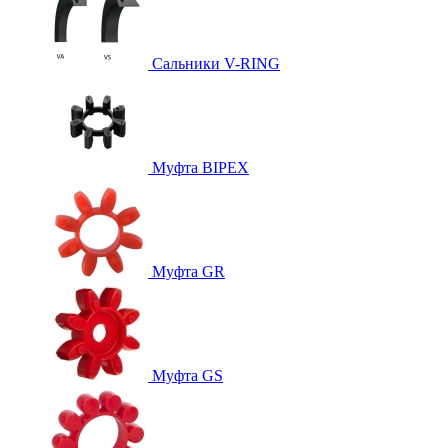
Сальники V-RING
Муфта BIPEX
Муфта GR
Муфта GS