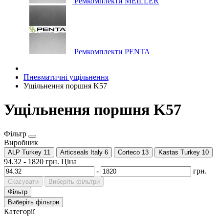
Ремкомплекти MEILLER
Ремкомплекти PENTA
Пневматичні ущільнення
Ущільнення поршня K57
Ущільнення поршня K57
Фільтр
Виробник
ALP Turkey
11
Articseals Italy
6
Corteco
13
Kastas Turkey
10
94.32
-
1820
грн.
Ціна
-
грн.
Скасувати
Виберіть фільтри
Фільтр
Виберіть фільтри
Категорії