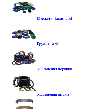
Манжети гідравлічні
Брудознімачі
Ущільнення поршнів
Ущільнення штоків