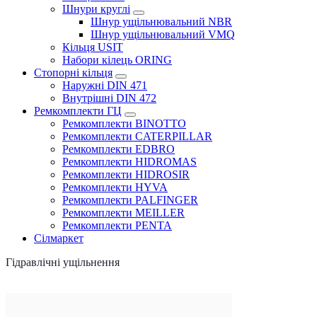
Шнури круглі
Шнур ущільнювальний NBR
Шнур ущільнювальний VMQ
Кільця USIT
Набори кілець ORING
Стопорні кільця
Наружні DIN 471
Внутрішні DIN 472
Ремкомплекти ГЦ
Ремкомплекти BINOTTO
Ремкомплекти CATERPILLAR
Ремкомплекти EDBRO
Ремкомплекти HIDROMAS
Ремкомплекти HIDROSIR
Ремкомплекти HYVA
Ремкомплекти PALFINGER
Ремкомплекти MEILLER
Ремкомплекти PENTA
Сілмаркет
Гідравлічні ущільнення