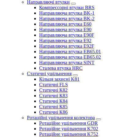
Направляючі втулки
Компрессорні втулки BRS
Направляюча втулка BK-1
Направляюча втулка BK-2
Направляюча втулка E60
Направляюча втулка E90
Направляюча втулка E90F
Направляюча втулка E92
Направляюча втулка E92F
Направляюча втулка EB65.01
Направляюча втулка EB65.02
Направляюча втулка SINT
Сталева втулка HRC
Статичні ущільнення
Кільця захисні K81
Статичні FLS
Статичні К82
Статичні К83
Статичні К84
Статичні К85
Статичні К86
Ротаційні ущільнення колектора
Ротаційне ущільнення GDR
Ротаційне ущільнення K702
Ротаційне ущільнення K752