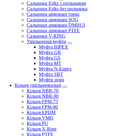
Сальники Eriks з пильником
Сальники Eriks без пильника
Сальники армовані тонкі
Сальники армовані SOG
Сальники армовані DMHUI
Сальники армовані PTFE
Сальники V-RING
Ущільнення муфти
Муфта BIPEX
Муфта GR
Муфта GS
Муфта MT
Муфта N-Eupex
Муфта SBT
Муфти різні
Кільця ущільнювальні
Кільця NBR-70
Кільця NBR-90
Кільця FPM-75
Кільця FPM-80
Кільця EPDM
Кільця VMQ
Кільця PU
Кільця X-Ring
Кільця PTFE