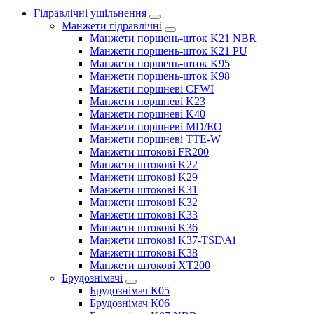
Гідравлічні ущільнення
Манжети гідравлічні
Манжети поршень-шток K21 NBR
Манжети поршень-шток K21 PU
Манжети поршень-шток K95
Манжети поршень-шток K98
Манжети поршневі CFWI
Манжети поршневі K23
Манжети поршневі K40
Манжети поршневі MD/EO
Манжети поршневі TTE-W
Манжети штокові FR200
Манжети штокові K22
Манжети штокові K29
Манжети штокові K31
Манжети штокові K32
Манжети штокові K33
Манжети штокові K36
Манжети штокові K37-TSE\Ai
Манжети штокові K38
Манжети штокові XT200
Брудознімачі
Брудознімач К05
Брудознімач К06