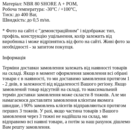
Матеріал: NBR 80 SHORE A + POM,
Робоча температура: -30°C / +100°C,
Тиск: до 400 Bar,
Швидкість: до 0,5 m/sn.
* Фото на сайті є "демонстраційним" і відображає тип,
профіль, конструкцію ущільнення, колір залежить від
виробника і може відрізнятись від фото на сайті. Живі фото за
необхідності - за запитом покупця.
Iнформація
Терміни доставки замовлення залежать від наявності товарів
на складі. Якщо в момент оформлення замовлення всі обрані
товари є в наявності, то ми доставимо замовлення протягом 1
- 2 днів, в залежності від віддаленості Вашого регіону. Якщо
замовлений товар відсутній на складі, то максимальний
термін доставки замовлення може скласти 8 тижнів. Але ми
намагаємося доставляти замовлення клієнтам якомога
швидше, і 90% замовлень клієнтів відправляються протягом
перших 3 тижнів. У разі, якщо частина товарів з Вашого
замовлення через 3 тижні не надійшла на склад, ми
відправимо всі наявні товари, а потім за наш рахунок дішлемо
Вам решту замовлення.