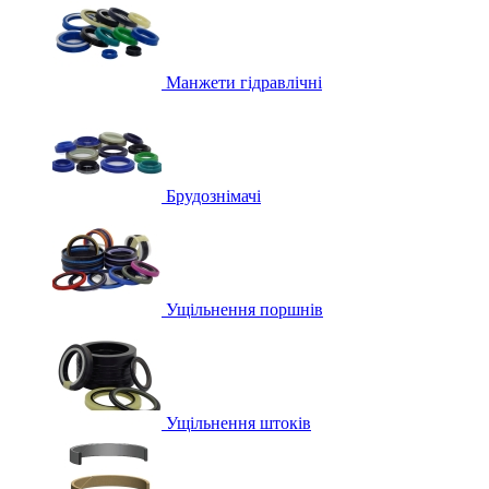
Манжети гідравлічні
Брудознімачі
Ущільнення поршнів
Ущільнення штоків