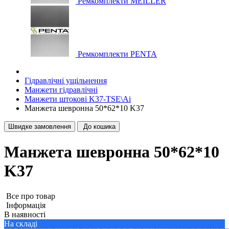
Ремкомплекти MEILLER
Ремкомплекти PENTA
Гідравлічні ущільнення
Манжети гідравлічні
Манжети штокові K37-TSE\Ai
Манжета шевронна 50*62*10 K37
Швидке замовлення
До кошика
Манжета шевронна 50*62*10
K37
Все про товар
Iнформація
В наявності
На складі