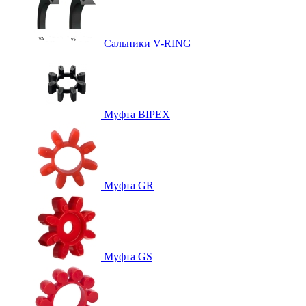
Сальники V-RING
Муфта BIPEX
Муфта GR
Муфта GS