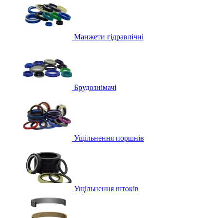
Манжети гідравлічні
Брудознімачі
Ущільнення поршнів
Ущільнення штоків