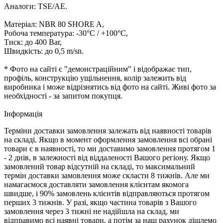
Аналоги: TSE/AE.
Матеріал: NBR 80 SHORE A,
Робоча температура: -30°C / +100°C,
Тиск: до 400 Bar,
Швидкість: до 0,5 m/sn.
* Фото на сайті є "демонстраційним" і відображає тип,
профіль, конструкцію ущільнення, колір залежить від
виробника і може відрізнятись від фото на сайті. Живі фото за
необхідності - за запитом покупця.
Iнформація
Терміни доставки замовлення залежать від наявності товарів
на складі. Якщо в момент оформлення замовлення всі обрані
товари є в наявності, то ми доставимо замовлення протягом 1
- 2 днів, в залежності від віддаленості Вашого регіону. Якщо
замовлений товар відсутній на складі, то максимальний
термін доставки замовлення може скласти 8 тижнів. Але ми
намагаємося доставляти замовлення клієнтам якомога
швидше, і 90% замовлень клієнтів відправляються протягом
перших 3 тижнів. У разі, якщо частина товарів з Вашого
замовлення через 3 тижні не надійшла на склад, ми
відправимо всі наявні товари, а потім за наш рахунок дішлемо