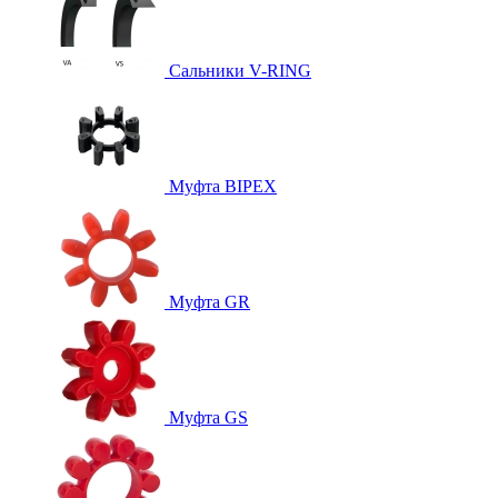
Сальники V-RING
Муфта BIPEX
Муфта GR
Муфта GS