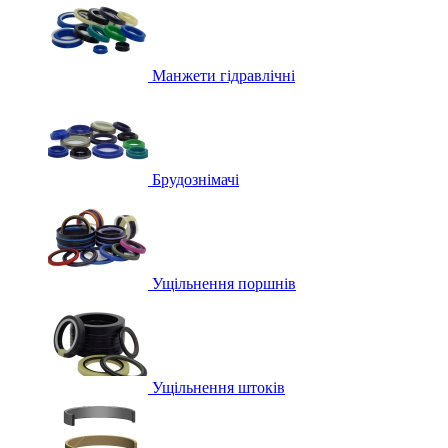
Манжети гідравлічні
Брудознімачі
Ущільнення поршнів
Ущільнення штоків