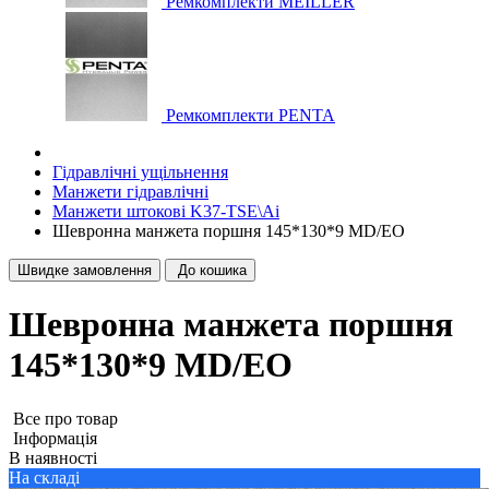
Ремкомплекти MEILLER
Ремкомплекти PENTA
Гідравлічні ущільнення
Манжети гідравлічні
Манжети штокові K37-TSE\Ai
Шевронна манжета поршня 145*130*9 MD/EO
Швидке замовлення
До кошика
Шевронна манжета поршня
145*130*9 MD/EO
Все про товар
Iнформація
В наявності
На складі