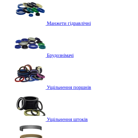
Манжети гідравлічні
Брудознімачі
Ущільнення поршнів
Ущільнення штоків