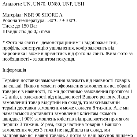
Аналоги: UN, UN70, UN80, UNP, USH
Матеріал: NBR 90 SHORE A
Робоча температура: -30°C / +100°C
Тиск: до 150 Bar
Швидкість: до 0,5 m/sn
* Фото на сайті є "демонстраційним" і відображає тип,
профіль, конструкцію ущільнення, колір залежить від
виробника і може відрізнятись від фото на сайті. Живі фото за
необхідності - за запитом покупця.
Iнформація
Терміни доставки замовлення залежать від наявності товарів
на складі. Якщо в момент оформлення замовлення всі обрані
товари є в наявності, то ми доставимо замовлення протягом 1
- 2 днів, в залежності від віддаленості Вашого регіону. Якщо
замовлений товар відсутній на складі, то максимальний
термін доставки замовлення може скласти 8 тижнів. Але ми
намагаємося доставляти замовлення клієнтам якомога
швидше, і 90% замовлень клієнтів відправляються протягом
перших 3 тижнів. У разі, якщо частина товарів з Вашого
замовлення через 3 тижні не надійшла на склад, ми
відправимо всі наявні товари, а потім за наш рахунок дішлемо