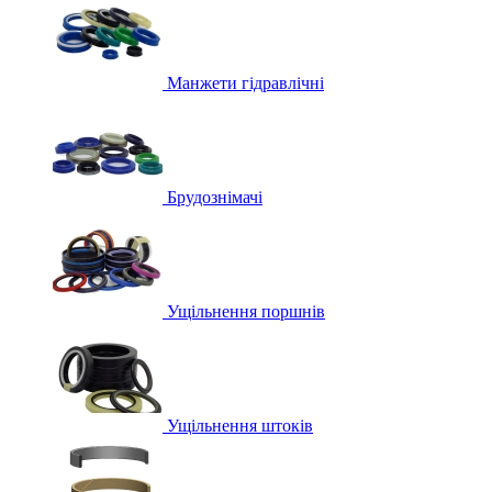
Манжети гідравлічні
Брудознімачі
Ущільнення поршнів
Ущільнення штоків