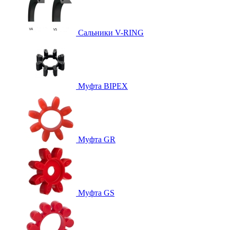
Сальники V-RING
Муфта BIPEX
Муфта GR
Муфта GS