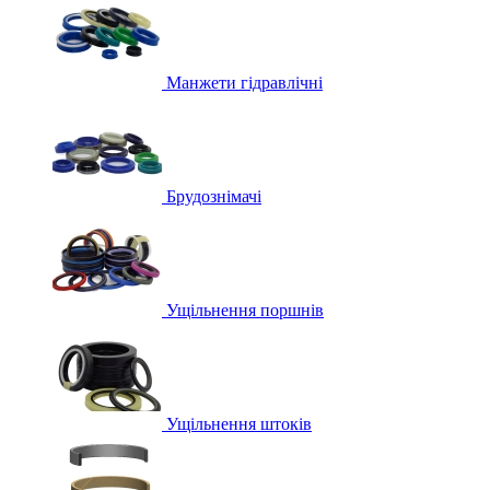
Манжети гідравлічні
Брудознімачі
Ущільнення поршнів
Ущільнення штоків