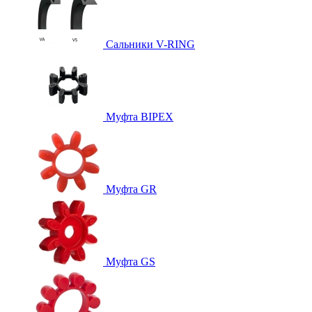
Сальники V-RING
Муфта BIPEX
Муфта GR
Муфта GS