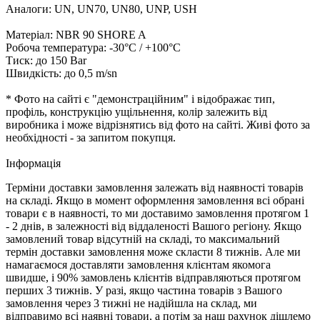
Аналоги: UN, UN70, UN80, UNP, USH
Матеріал: NBR 90 SHORE A
Робоча температура: -30°C / +100°C
Тиск: до 150 Bar
Швидкість: до 0,5 m/sn
* Фото на сайті є "демонстраційним" і відображає тип,
профіль, конструкцію ущільнення, колір залежить від
виробника і може відрізнятись від фото на сайті. Живі фото за
необхідності - за запитом покупця.
Iнформація
Терміни доставки замовлення залежать від наявності товарів
на складі. Якщо в момент оформлення замовлення всі обрані
товари є в наявності, то ми доставимо замовлення протягом 1
- 2 днів, в залежності від віддаленості Вашого регіону. Якщо
замовлений товар відсутній на складі, то максимальний
термін доставки замовлення може скласти 8 тижнів. Але ми
намагаємося доставляти замовлення клієнтам якомога
швидше, і 90% замовлень клієнтів відправляються протягом
перших 3 тижнів. У разі, якщо частина товарів з Вашого
замовлення через 3 тижні не надійшла на склад, ми
відправимо всі наявні товари, а потім за наш рахунок дішлемо