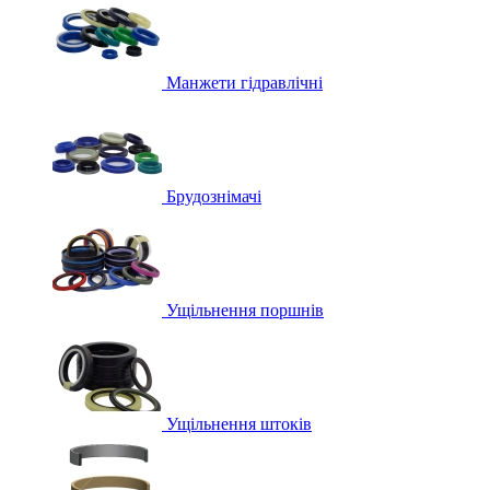
Манжети гідравлічні
Брудознімачі
Ущільнення поршнів
Ущільнення штоків