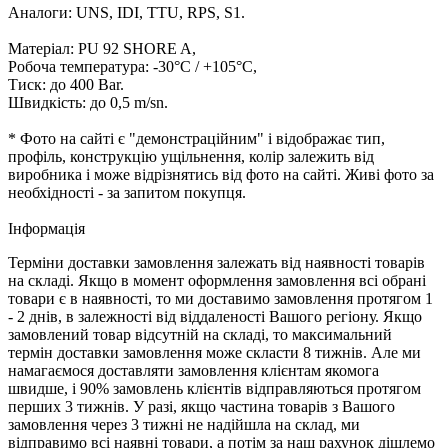
Аналоги: UNS, IDI, TTU, RPS, S1.
Матеріал: PU 92 SHORE A,
Робоча температура: -30°C / +105°C,
Тиск: до 400 Bar.
Швидкість: до 0,5 m/sn.
* Фото на сайті є "демонстраційним" і відображає тип,
профіль, конструкцію ущільнення, колір залежить від
виробника і може відрізнятись від фото на сайті. Живі фото за
необхідності - за запитом покупця.
Iнформація
Терміни доставки замовлення залежать від наявності товарів
на складі. Якщо в момент оформлення замовлення всі обрані
товари є в наявності, то ми доставимо замовлення протягом 1
- 2 днів, в залежності від віддаленості Вашого регіону. Якщо
замовлений товар відсутній на складі, то максимальний
термін доставки замовлення може скласти 8 тижнів. Але ми
намагаємося доставляти замовлення клієнтам якомога
швидше, і 90% замовлень клієнтів відправляються протягом
перших 3 тижнів. У разі, якщо частина товарів з Вашого
замовлення через 3 тижні не надійшла на склад, ми
відправимо всі наявні товари, а потім за наш рахунок дішлемо