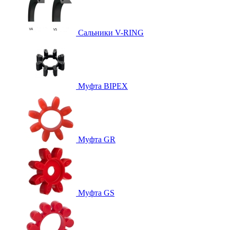
Сальники V-RING
Муфта BIPEX
Муфта GR
Муфта GS