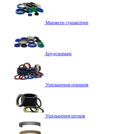
Манжети гідравлічні
Брудознімачі
Ущільнення поршнів
Ущільнення штоків