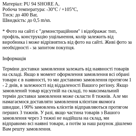
Матеріал: PU 94 SHORE A,
Робоча температура: -30°C / +105°C,
Тиск: до 400 Bar,
Швидкість: до 0,5 m/sn.
* Фото на сайті є "демонстраційним" і відображає тип,
профіль, конструкцію ущільнення, колір залежить від
виробника і може відрізнятись від фото на сайті. Живі фото за
необхідності - за запитом покупця.
Iнформація
Терміни доставки замовлення залежать від наявності товарів
на складі. Якщо в момент оформлення замовлення всі обрані
товари є в наявності, то ми доставимо замовлення протягом 1
- 2 днів, в залежності від віддаленості Вашого регіону. Якщо
замовлений товар відсутній на складі, то максимальний
термін доставки замовлення може скласти 8 тижнів. Але ми
намагаємося доставляти замовлення клієнтам якомога
швидше, і 90% замовлень клієнтів відправляються протягом
перших 3 тижнів. У разі, якщо частина товарів з Вашого
замовлення через 3 тижні не надійшла на склад, ми
відправимо всі наявні товари, а потім за наш рахунок дішлемо
Вам решту замовлення.