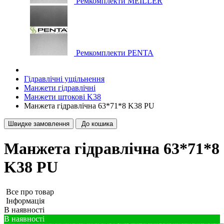
Ремкомплекти MEILLER
Ремкомплекти PENTA
Гідравлічні ущільнення
Манжети гідравлічні
Манжети штокові K38
Манжета гідравлічна 63*71*8 K38 PU
Швидке замовлення
До кошика
Манжета гідравлічна 63*71*8
K38 PU
Все про товар
Iнформація
В наявності
В наявності