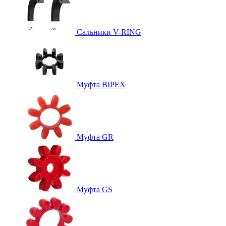
Сальники V-RING
Муфта BIPEX
Муфта GR
Муфта GS