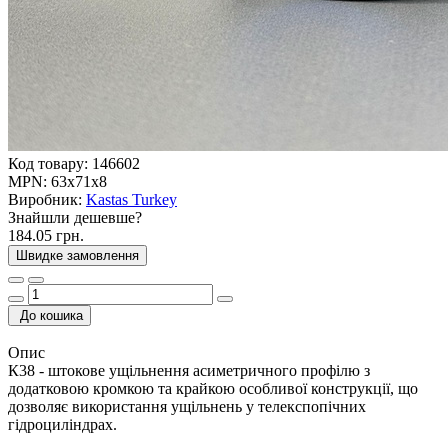
Код товару:
146602
MPN:
63x71x8
Виробник:
Kastas Turkey
Знайшли дешевше?
184.05 грн.
Швидке замовлення
До кошика
Опис
К38 - штокове ущільнення асиметричного профілю з
додатковою кромкою та крайкою особливої конструкції, що
дозволяє використання ущільнень у телекспопічних
гідроциліндрах.