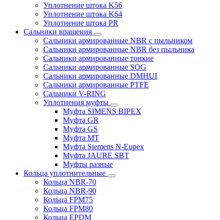
Уплотнение штока K56
Уплотнение штока K64
Уплотнение штока PR
Сальники вращения
Сальники армированные NBR с пыльником
Сальники армированные NBR без пыльника
Сальники армированные тонкие
Сальники армированные SOG
Сальники армированные DMHUI
Сальники армированные PTFE
Сальники V-RING
Уплотнения муфты
Муфта SIMENS BIPEX
Муфта GR
Муфта GS
Муфта MT
Муфта Siemens N-Eupex
Муфта JAURE SBT
Муфты разные
Кольца уплотнительные
Кольца NBR-70
Кольца NBR-90
Кольца FPM75
Кольца FPM80
Кольца EPDM