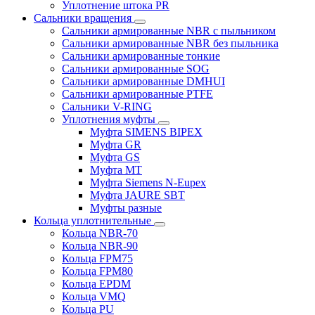
Уплотнение штока PR
Сальники вращения
Сальники армированные NBR с пыльником
Сальники армированные NBR без пыльника
Сальники армированные тонкие
Сальники армированные SOG
Сальники армированные DMHUI
Сальники армированные PTFE
Сальники V-RING
Уплотнения муфты
Муфта SIMENS BIPEX
Муфта GR
Муфта GS
Муфта MT
Муфта Siemens N-Eupex
Муфта JAURE SBT
Муфты разные
Кольца уплотнительные
Кольца NBR-70
Кольца NBR-90
Кольца FPM75
Кольца FPM80
Кольца EPDM
Кольца VMQ
Кольца PU